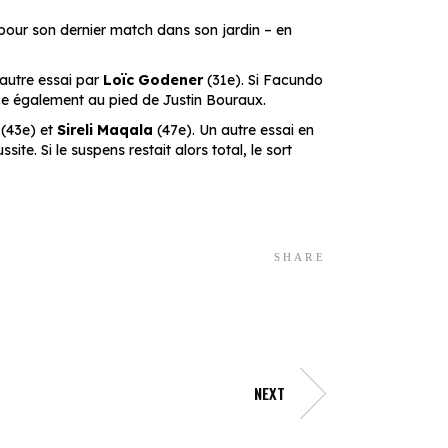
e pour son dernier match dans son jardin – en
 autre essai par
Loïc Godener
(31e). Si Facundo
âce également au pied de Justin Bouraux.
 (43e) et
Sireli Maqala
(47e). Un autre essai en
ite. Si le suspens restait alors total, le sort
SHARE
NEXT