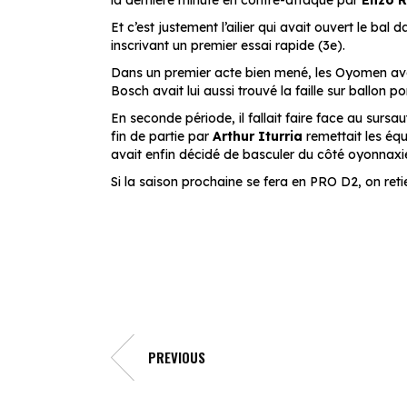
la dernière minute en contre-attaque par
Enzo R
Et c’est justement l’ailier qui avait ouvert le b
inscrivant un premier essai rapide (3e).
Dans un premier acte bien mené, les Oyomen avaie
Bosch avait lui aussi trouvé la faille sur ballo
En seconde période, il fallait faire face au su
fin de partie par
Arthur Iturria
remettait les équi
avait enfin décidé de basculer du côté oyonnax
Si la saison prochaine se fera en PRO D2, on reti
PREVIOUS