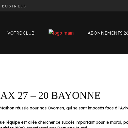
|
BUSINESS
Organigramme
Contact
L’histoire des Oyomen
VOTRE CLUB
ABONNEMENTS 26
Anciens Oyomen
Stade Charles-Mathon
Oyomen Factory
Notre territoire
Organigramme
Contact
L’histoire des Oyomen
NAX 27 – 20 BAYONNE
Anciens Oyomen
Stade Charles-Mathon
-Mathon réussie pour nos Oyomen, qui se sont imposés face à l’Avir
Oyomen Factory
Notre territoire
l’équipe est allée chercher ce succès important pour le moral, pour l