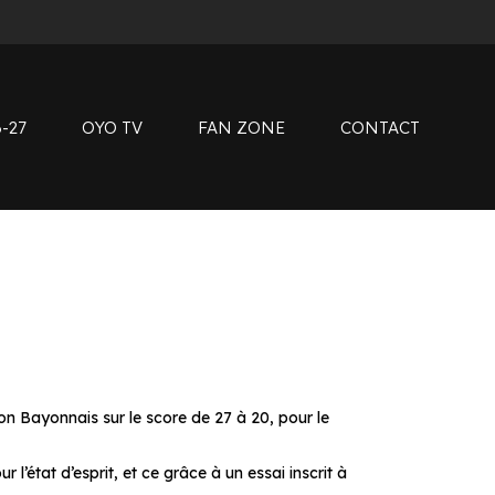
instag
tiktok
Clubs de supporters
youtub
Devenir bénévole
linkedin
Club SMOBY
-27
OYO TV
FAN ZONE
CONTACT
Clubs de supporters
Devenir bénévole
Club SMOBY
on Bayonnais sur le score de 27 à 20, pour le
’état d’esprit, et ce grâce à un essai inscrit à