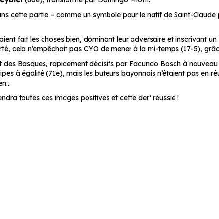
eybier
(80e), transformé par Domingo Miotti.
al dans cette partie – comme un symbole pour le natif de Saint-Claud
nt fait les choses bien, dominant leur adversaire et inscrivant un
n porté, cela n’empêchait pas OYO de mener à la mi-temps (17-5), gr
rsaut des Basques, rapidement décisifs par Facundo Bosch à nouveau
pes à égalité (71e), mais les buteurs bayonnais n’étaient pas en réuss
ien…
endra toutes ces images positives et cette der’ réussie !