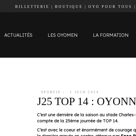
BILLETTERIE
|
BOUTIQUE
|
OYO POUR TOUS
Effectif
Staff
Calendrier et Résultats
ACTUALITÉS
LES OYOMEN
LA FORMATION
Classement
Effectif
Staff
Calendrier et Résultats
SPORTIF
1 JUIN 2024
J25 TOP 14 : OYON
Classement
C’est une dernière de la saison au stade Charles
compte de la 25ème journée de TOP 14.
C’est avec le coeur et énormément de courage que 