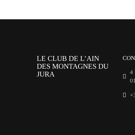
LE CLUB DE L’AIN
CON
DES MONTAGNES DU
4
JURA
0
facebook
+
x
instagram
tiktok
youtube