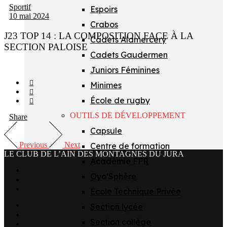
Sportif
Espoirs
10 mai 2024
Crabos
J23 TOP 14 : LA COMPOSITION FACE À LA
Cadets Alamercery
SECTION PALOISE
Cadets Gaudermen
Juniors Féminines
Minimes
École de rugby
OUTILS DE DÉVELOPPEMENT
Share
Capsule
Previous
Next
Centre de formation
LE CLUB DE L’AIN DES MONTAGNES DU JURA
Académie FFR
facebook
Oyo’Sphère
x
instagram
École Technique Privée
tiktok
Section lycée
youtube
Section collège
linkedin