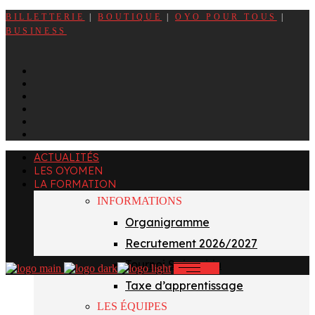
BILLETTERIE
|
BOUTIQUE
|
OYO POUR TOUS
|
BUSINESS
f
x
i
t
y
l
ACTUALITÉS
LES OYOMEN
LA FORMATION
INFORMATIONS
Organigramme
Recrutement 2026/2027
Tournoi Sainvoirin
Taxe d’apprentissage
LES ÉQUIPES