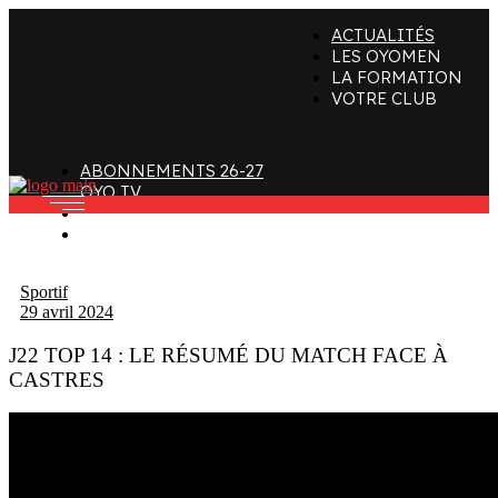
ACTUALITÉS
ffectif
Organigramme
Clubs de supporters
LES OYOMEN
LA FORMATION
taff
Contact
Devenir bénévole
VOTRE CLUB
alendrier et Résultats
L’histoire des Oyomen
Club SMOBY
Classement
Anciens Oyomen
ABONNEMENTS 26-27
Stade Charles-Mathon
OYO TV
FAN ZONE
Oyomen Factory
CONTACT
otre territoire
Sportif
29 avril 2024
J22 TOP 14 : LE RÉSUMÉ DU MATCH FACE À
CASTRES