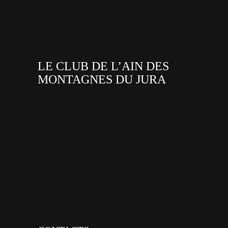
LE CLUB DE L’AIN DES
MONTAGNES DU JURA
facebook
x
instagram
tiktok
youtube
linkedin