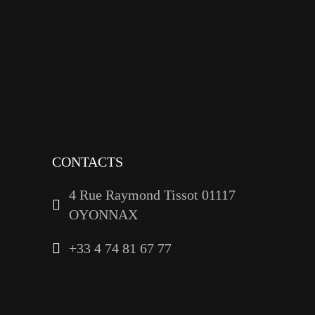
x
instagram
tiktok
youtube
linkedin
CONTACTS
4 Rue Raymond Tissot 01117
OYONNAX
+33 4 74 81 67 77