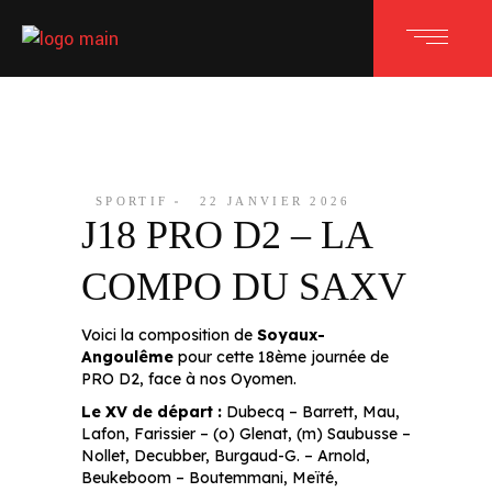
SPORTIF
22 JANVIER 2026
J18 PRO D2 – LA
COMPO DU SAXV
Voici la composition de
Soyaux-
Angoulême
pour cette 18ème journée de
PRO D2, face à nos Oyomen.
Le XV de départ :
Dubecq – Barrett, Mau,
Lafon, Farissier – (o) Glenat, (m) Saubusse –
Nollet, Decubber, Burgaud-G. – Arnold,
Beukeboom – Boutemmani, Meïté,