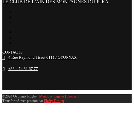
LE CLUB DE L’AIN DES MONTAGNES DU JURA
facebook
x
instagram
tiktok
youtube
linkedin
CONTACTS
4 Rue Raymond Tissot 01117 OYONNAX
+33 4 74 81 67 77
©2024 Oyonnax Rugby |
Mentions Légales
|
Contact
|
Transformé avec passion par
Fluffy Design