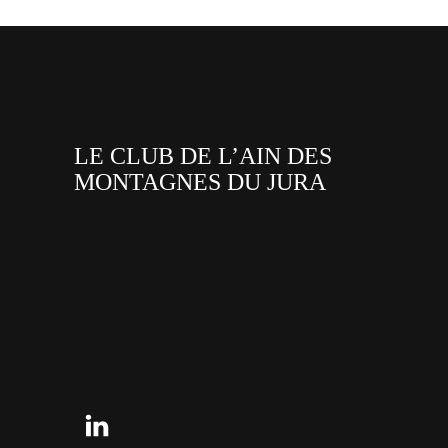
LE CLUB DE L’AIN DES
MONTAGNES DU JURA
facebook
x
instagram
tiktok
youtube
linkedin