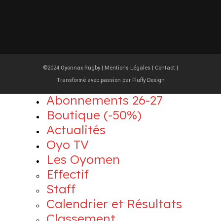
©2024 Oyonnax Rugby |
Mentions Légales
|
Contact
|
Transformé avec passion par
Fluffy Design
Abonnements 26-27
Boutique (-50%)
Actualités
Oyo TV
Les Oyomen
Effectif
Staff
Calendrier et Résultats
Classement