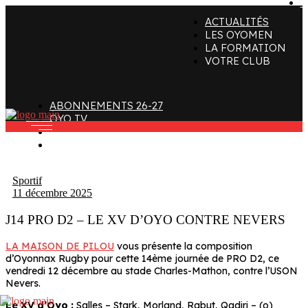
C
ACTUALITÉS
ffectif
Organigramme
Clubs de supporters
LES OYOMEN
LA FORMATION
taff
Contact
Devenir bénévole
VOTRE CLUB
alendrier et Résultats
L’histoire des Oyomen
Club SMOBY
Classement
Anciens Oyomen
ABONNEMENTS 26-27
Stade Charles-Mathon
OYO TV
FAN ZONE
Oyomen Factory
CONTACT
otre territoire
Sportif
11 décembre 2025
J14 PRO D2 – LE XV D’OYO CONTRE NEVERS
LA MAISON DE PILOU
vous présente la composition
d’Oyonnax Rugby pour cette 14ème journée de PRO D2, ce
vendredi 12 décembre au stade Charles-Mathon, contre l’USON
Nevers.
Le XV d’Oyo :
Salles – Stark, Morland, Rabut, Qadiri – (o)