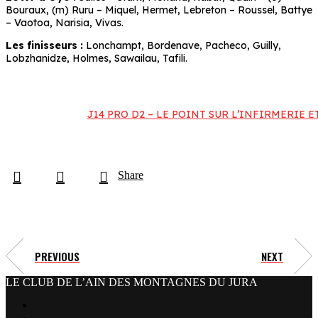
Bouraux, (m) Ruru – Miquel, Hermet, Lebreton – Roussel, Battye
– Vaotoa, Narisia, Vivas.
Les finisseurs :
Lonchampt, Bordenave, Pacheco, Guilly,
Lobzhanidze, Holmes, Sawailau, Tafili.
J14 PRO D2 – LE POINT SUR L’INFIRMERIE 
Share
PREVIOUS
NEXT
LE CLUB DE L’AIN DES MONTAGNES DU JURA
facebook
x