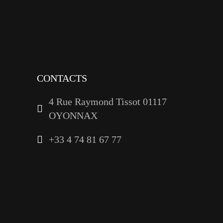
tiktok
youtube
linkedin
CONTACTS
4 Rue Raymond Tissot 01117
OYONNAX
+33 4 74 81 67 77