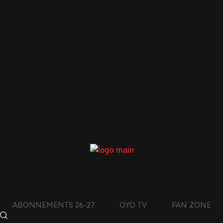
LE CLUB DE L’AIN
CON
DES MONTAGNES DU
JURA
facebook
4
x
011
instagram
tiktok
ABONNEMENTS 26-27
OYO TV
FAN ZONE
+
youtube