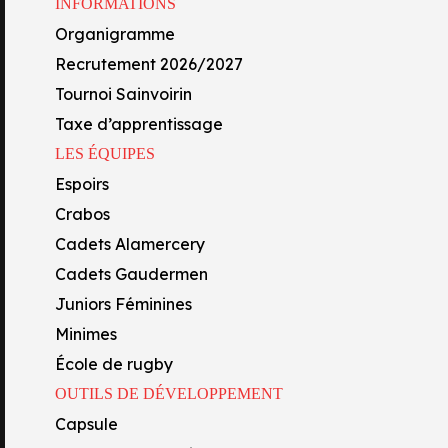
INFORMATIONS
Capsule
Organigramme
Centre de formation
Recrutement 2026/2027
Académie FFR
Tournoi Sainvoirin
Oyo’Sphère
COMPO MONTOISE
Taxe d’apprentissage
École Technique Privée
LES ÉQUIPES
pour cette 13ème journée de PRO D2, face à nos Oyomen.
Section lycée
Espoirs
rra, Massé – (o) Laclau, (m) Milo-Harris – Iashagashvili, Ponpon 
Section collège
Crabos
Formations professionnelles
fua, Loustalot, Du Plessis, Wakaya, Turpin.
Cadets Alamercery
Cadets Gaudermen
Juniors Féminines
Minimes
École de rugby
OUTILS DE DÉVELOPPEMENT
Capsule