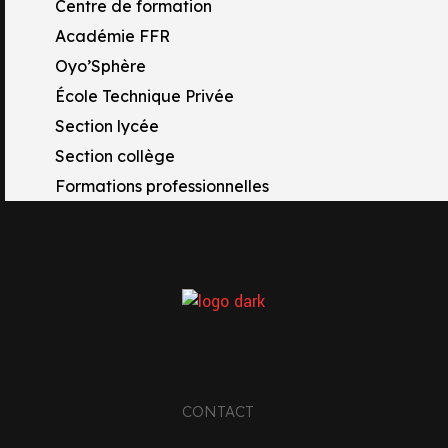
Centre de formation
Académie FFR
Oyo’Sphère
École Technique Privée
Section lycée
Section collège
Formations professionnelles
TACTS
 Rue Raymond Tissot
17 OYONNAX
CONTACT
33 4 74 81 67 77