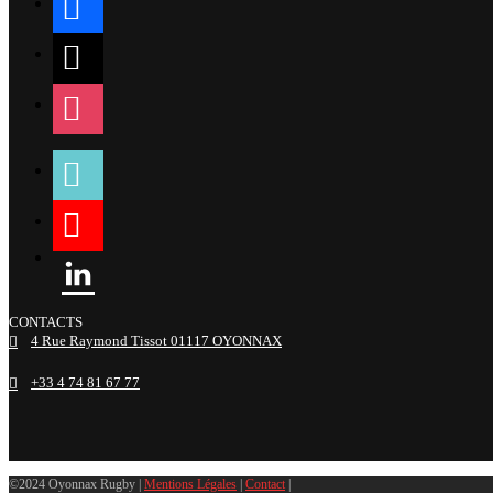
x
instagram
tiktok
youtube
linkedin
CONTACTS
4 Rue Raymond Tissot 01117 OYONNAX
+33 4 74 81 67 77
©2024 Oyonnax Rugby |
Mentions Légales
|
Contact
|