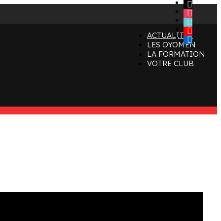
x
instagram
tiktok
youtube
ACTUALITÉS
linkedin
LES OYOMEN
LA FORMATION
VOTRE CLUB