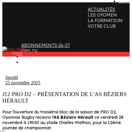
CONT
ACTUALITÉS
ffectif
Organigramme
Clubs de supporters
LES OYOMEN
LA FORMATION
taff
Contact
Devenir bénévole
VOTRE CLUB
alendrier et Résultats
L’histoire des Oyomen
Club SMOBY
Classement
Anciens Oyomen
ABONNEMENTS 26-27
Stade Charles-Mathon
OYO TV
FAN ZONE
Oyomen Factory
CONTACT
otre territoire
Sportif
25 novembre 2025
J12 PRO D2 – PRÉSENTATION DE L’AS BÉZIERS
HÉRAULT
Pour l’ouverture du troisième bloc de la saison de PRO D2,
Oyonnax Rugby recevra l
‘AS Béziers Hérault
ce vendredi 28
novembre à 19h30 au stade Charles-Mathon, pour la 12ème
journée de championnat.