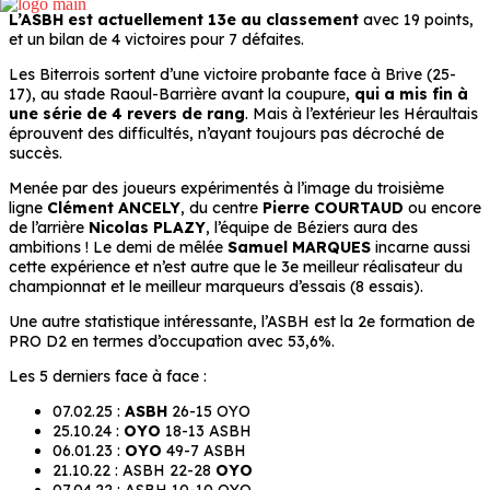
L’ASBH est actuellement 13e au classement
avec 19 points,
et un bilan de 4 victoires pour 7 défaites.
Les Biterrois sortent d’une victoire probante face à Brive (25-
17), au stade Raoul-Barrière avant la coupure,
qui a mis fin à
une série de 4 revers de rang
. Mais à l’extérieur les Héraultais
éprouvent des difficultés, n’ayant toujours pas décroché de
succès.
Menée par des joueurs expérimentés à l’image du troisième
ligne
Clément ANCELY
, du centre
Pierre COURTAUD
ou encore
de l’arrière
Nicolas PLAZY
, l’équipe de Béziers aura des
ambitions ! Le demi de mêlée
Samuel MARQUES
incarne aussi
cette expérience et n’est autre que le 3e meilleur réalisateur du
championnat et le meilleur marqueurs d’essais (8 essais).
Une autre statistique intéressante, l’ASBH est la 2e formation de
PRO D2 en termes d’occupation avec 53,6%.
Les 5 derniers face à face :
07.02.25 :
ASBH
26-15 OYO
25.10.24 :
OYO
18-13 ASBH
06.01.23 :
OYO
49-7 ASBH
21.10.22 : ASBH 22-28
OYO