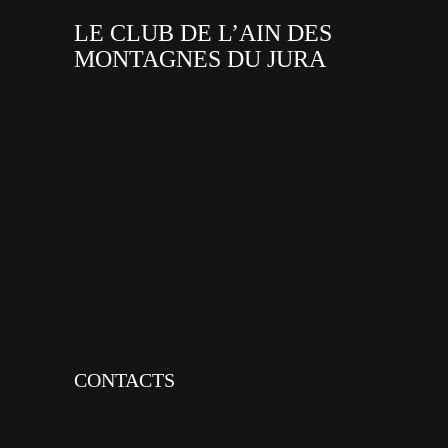
LE CLUB DE L’AIN DES
MONTAGNES DU JURA
facebook
x
instagram
tiktok
youtube
linkedin
CONTACTS