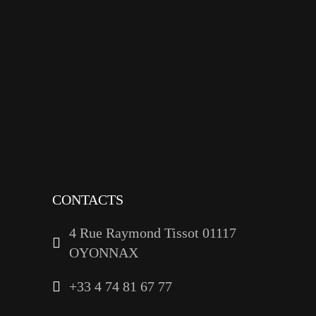
facebook
x
instagram
tiktok
youtube
linkedin
CONTACTS
4 Rue Raymond Tissot 01117
OYONNAX
+33 4 74 81 67 77