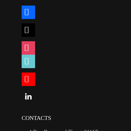
facebook
x
instagram
tiktok
youtube
linkedin
CONTACTS