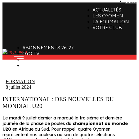
CONT
ACTUALITÉS
ffectif
Organigramme
Clubs de supporters
LES OYOMEN
LA FORMATION
taff
Contact
Devenir bénévole
VOTRE CLUB
alendrier et Résultats
L’histoire des Oyomen
Club SMOBY
Classement
Anciens Oyomen
ABONNEMENTS 26-27
Stade Charles-Mathon
OYO TV
FAN ZONE
Oyomen Factory
CONTACT
otre territoire
FORMATION
8 juillet 2024
INTERNATIONAL : DES NOUVELLES DU
MONDIAL U20
Le mardi 9 juillet dernier a marqué la troisième et dernière
journée de la phase de poules du
championnat du monde
U20
en Afrique du Sud. Pour rappel, quatre Oyomen
représentent nos couleurs au sein de quatre sélections