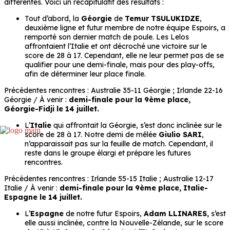
différentes. Voici un récapitulatif des résultats :
Tout d’abord, la
Géorgie
de
Temur TSULUKIDZE
,
deuxième ligne et futur membre de notre équipe Espoirs, a
remporté son dernier match de poule. Les Lelos
affrontaient l’Italie et ont décroché une victoire sur le
score de 28 à 17. Cependant, elle ne leur permet pas de se
qualifier pour une demi-finale, mais pour des play-offs,
afin de déterminer leur place finale.
Précédentes rencontres : Australie 35-11 Géorgie ; Irlande 22-16
Géorgie / À venir :
demi-finale pour la 9ème place,
Géorgie-Fidji le 14 juillet.
L’
Italie
qui affrontait la Géorgie, s’est donc inclinée sur le
score de 28 à 17. Notre demi de mêlée
Giulio SARI
,
n’apparaissait pas sur la feuille de match. Cependant, il
reste dans le groupe élargi et prépare les futures
rencontres.
Précédentes rencontres : Irlande 55-15 Italie ; Australie 12-17
Italie / À venir :
demi-finale pour la 9ème place, Italie-
Espagne le 14 juillet.
L’
Espagne
de notre futur Espoirs,
Adam LLINARES,
s’est
elle aussi inclinée, contre la Nouvelle-Zélande, sur le score