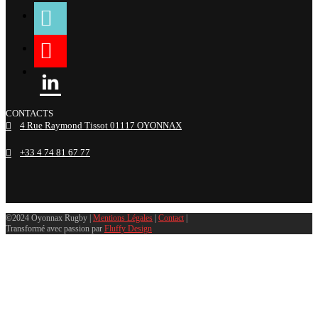
tiktok
youtube
linkedin
CONTACTS
4 Rue Raymond Tissot 01117 OYONNAX
+33 4 74 81 67 77
©2024 Oyonnax Rugby |
Mentions Légales
|
Contact
|
Transformé avec passion par
Fluffy Design