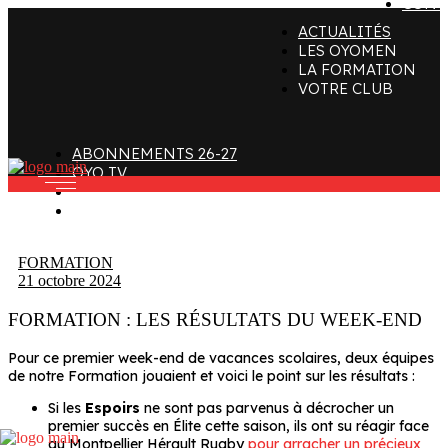
CONT
ACTUALITÉS
ffectif
Organigramme
Clubs de supporters
LES OYOMEN
LA FORMATION
taff
Contact
Devenir bénévole
VOTRE CLUB
alendrier et Résultats
L’histoire des Oyomen
Club SMOBY
Classement
Anciens Oyomen
ABONNEMENTS 26-27
Stade Charles-Mathon
OYO TV
FAN ZONE
Oyomen Factory
CONTACT
otre territoire
FORMATION
21 octobre 2024
FORMATION : LES RÉSULTATS DU WEEK-END
Pour ce premier week-end de vacances scolaires, deux équipes
de notre Formation jouaient et voici le point sur les résultats :
Si les
Espoirs
ne sont pas parvenus à décrocher un
premier succès en Élite cette saison, ils ont su réagir face
au Montpellier Hérault Rugby
pour arracher un précieux