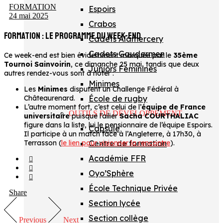
FORMATION
Espoirs
24 mai 2025
Crabos
FORMATION : LE PROGRAMME DU WEEK-END
Cadets Alamercery
Cadets Gaudermen
Ce week-end est bien évidemment marquée par le
35ème
Tournoi Sainvoirin
, ce dimanche 25 mai, tandis que deux
Juniors Féminines
autres rendez-vous sont à noter :
Minimes
Les
Minimes
disputent un Challenge Fédéral à
École de rugby
Châteaurenard.
L’autre moment fort, c’est celui de l’
équipe de France
OUTILS DE DÉVELOPPEMENT
universitaire
puisque l’ailier
Sacha COURTHALIAC
figure dans la liste, lui le pensionnaire de l’équipe Espoirs.
Capsule
Il participe à un match face à l’Angleterre, à 17h30, à
Centre de formation
Terrasson (
le lien pour visionner la rencontre
).
Académie FFR
Oyo’Sphère
École Technique Privée
Share
Section lycée
Section collège
Previous
Next