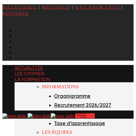
BILLETTERIE
|
BOUTIQUE
|
OYO POUR TOUS
|
BUSINESS
f
x
i
t
y
l
ACTUALITÉS
LES OYOMEN
LA FORMATION
INFORMATIONS
Organigramme
Recrutement 2026/2027
Tournoi Sainvoirin
Taxe d’apprentissage
LES ÉQUIPES