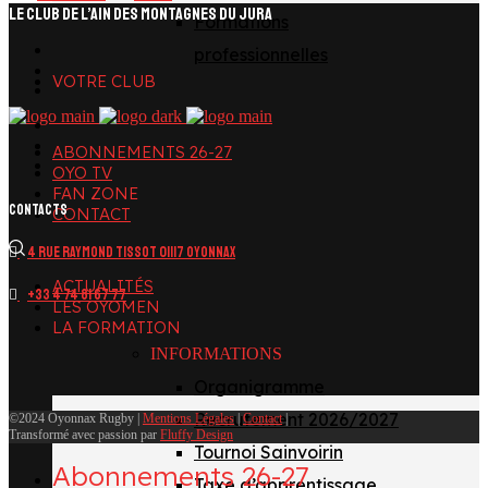
LE CLUB DE L’AIN DES MONTAGNES DU JURA
Formations
facebook
professionnelles
x
VOTRE CLUB
instagram
tiktok
youtube
ABONNEMENTS 26-27
linkedin
OYO TV
FAN ZONE
CONTACTS
CONTACT
4 Rue Raymond Tissot 01117 OYONNAX
ACTUALITÉS
+33 4 74 81 67 77
LES OYOMEN
LA FORMATION
INFORMATIONS
Organigramme
Recrutement 2026/2027
©2024 Oyonnax Rugby |
Mentions Légales
|
Contact
|
Transformé avec passion par
Fluffy Design
Tournoi Sainvoirin
Abonnements 26-27
Taxe d’apprentissage