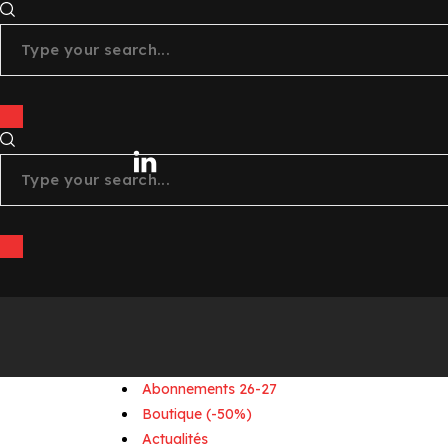
tiktok
youtube
linkedin
Abonnements 26-27
Boutique (-50%)
Actualités