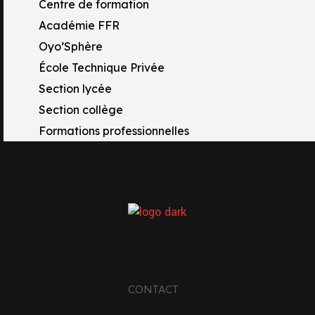
Centre de formation
Académie FFR
Oyo’Sphère
École Technique Privée
Section lycée
Section collège
Formations professionnelles
TACTS
 Rue Raymond Tissot
17 OYONNAX
CONTACT
33 4 74 81 67 77