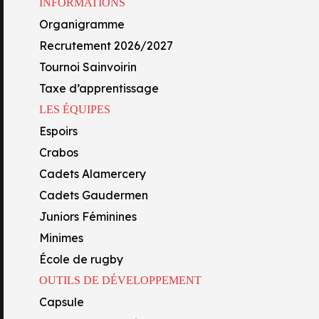
INFORMATIONS
Capsule
Organigramme
Centre de formation
Recrutement 2026/2027
Académie FFR
Tournoi Sainvoirin
Oyo’Sphère
THON POUR TERMINER U
Taxe d’apprentissage
École Technique Privée
LES ÉQUIPES
tade Montois à Mathon, les Oyomen ont ainsi retrouvé le goût de la 
Section lycée
S Dax, et avec votre soutien !
Espoirs
Section collège
h30.
Crabos
Formations professionnelles
Cadets Alamercery
Cadets Gaudermen
Juniors Féminines
Minimes
École de rugby
OUTILS DE DÉVELOPPEMENT
Capsule