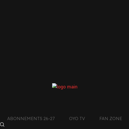
LE CLUB DE L’AIN
CON
DES MONTAGNES DU
JURA
facebook
4
011
x
ABONNEMENTS 26-27
OYO TV
FAN ZONE
instagram
+