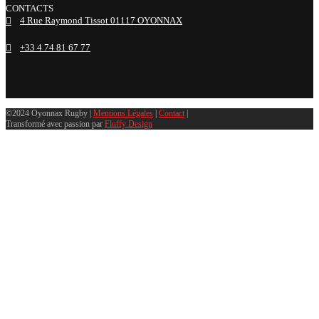
CONTACTS
4 Rue Raymond Tissot 01117 OYONNAX
+33 4 74 81 67 77
©2024 Oyonnax Rugby |
Mentions Légales
|
Contact
|
Transformé avec passion par
Fluffy Design