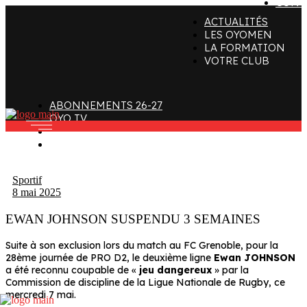
CONT
ACTUALITÉS
ffectif
Organigramme
Clubs de supporters
LES OYOMEN
LA FORMATION
taff
Contact
Devenir bénévole
VOTRE CLUB
alendrier et Résultats
L’histoire des Oyomen
Club SMOBY
Classement
Anciens Oyomen
ABONNEMENTS 26-27
Stade Charles-Mathon
OYO TV
FAN ZONE
Oyomen Factory
CONTACT
otre territoire
Sportif
8 mai 2025
EWAN JOHNSON SUSPENDU 3 SEMAINES
Suite à son exclusion lors du match au FC Grenoble, pour la
28ème journée de PRO D2, le deuxième ligne
Ewan JOHNSON
a été reconnu coupable de «
jeu dangereux
» par la
Commission de discipline de la Ligue Nationale de Rugby, ce
mercredi 7 mai.