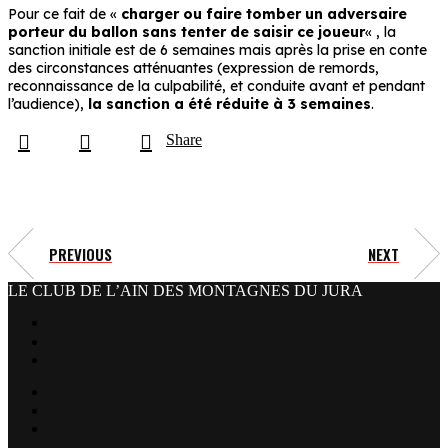
Pour ce fait de «
c
harger ou faire tomber un adversaire
porteur du ballon sans tenter de saisir ce joueur
« , la
sanction initiale est de 6 semaines mais après la prise en conte
des circonstances atténuantes
(expression de remords,
reconnaissance de la
culpabilité, et conduite avant et pendant
l’audience)
,
la sanction a été réduite à 3 semaines
.
Share
PREVIOUS
NEXT
LE CLUB DE L’AIN DES MONTAGNES DU JURA
facebook
x
instagram
tiktok
youtube
linkedin