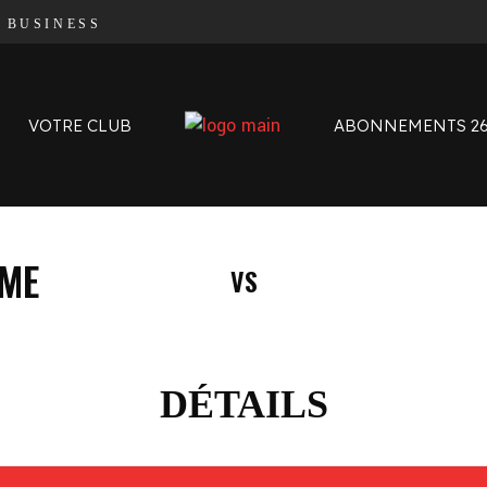
|
BUSINESS
Organigramme
Contact
L’histoire des Oyomen
VOTRE CLUB
ABONNEMENTS 26
Anciens Oyomen
Stade Charles-Mathon
Oyomen Factory
Notre territoire
Organigramme
ME
VS
Contact
L’histoire des Oyomen
Anciens Oyomen
Stade Charles-Mathon
DÉTAILS
Oyomen Factory
Notre territoire