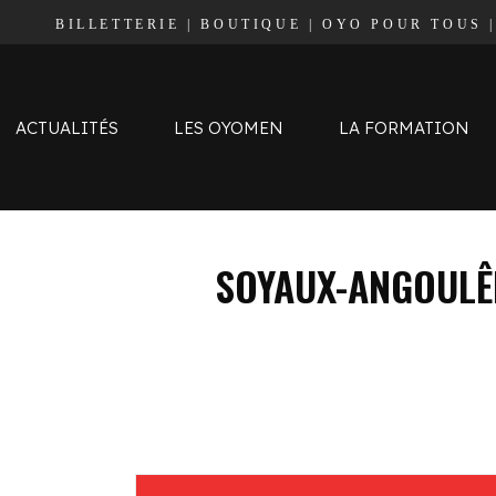
BILLETTERIE
|
BOUTIQUE
|
OYO POUR TOUS
Effectif
Staff
Calendrier et Résultats
ACTUALITÉS
LES OYOMEN
LA FORMATION
Classement
Effectif
SOYAUX-ANGOULÊ
Staff
Calendrier et Résultats
Classement