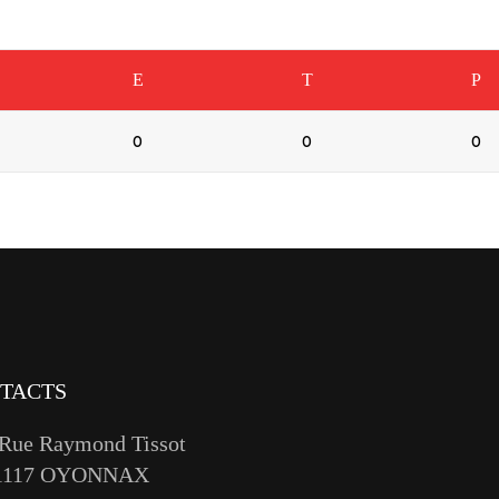
E
T
P
0
0
0
TACTS
 Rue Raymond Tissot
1117 OYONNAX