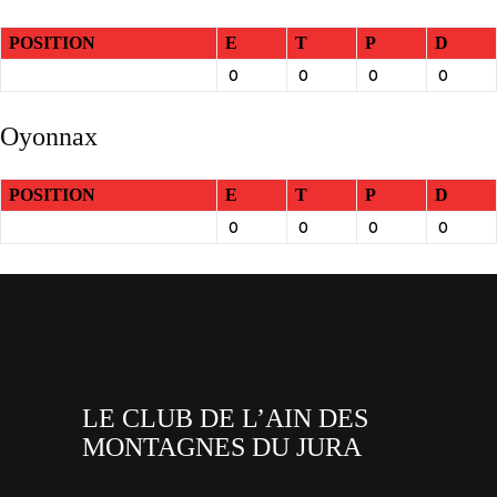
POSITION
E
T
P
D
0
0
0
0
Oyonnax
POSITION
E
T
P
D
0
0
0
0
LE CLUB DE L’AIN DES
MONTAGNES DU JURA
facebook