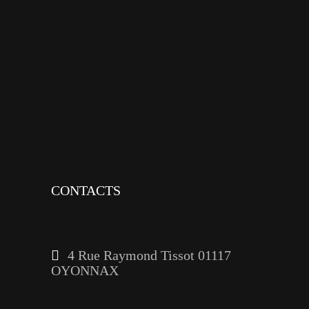
x
instagram
tiktok
youtube
linkedin
CONTACTS
4 Rue Raymond Tissot 01117
OYONNAX