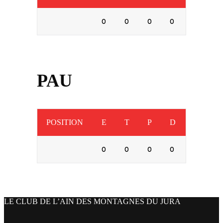
0
0
0
0
PAU
POSITION
E
T
P
D
0
0
0
0
LE CLUB DE L’AIN DES MONTAGNES DU JURA
facebook
x
instagram