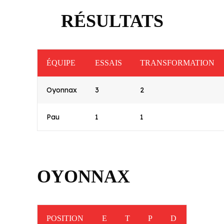
RÉSULTATS
ÉQUIPE
ESSAIS
TRANSFORMATION
Oyonnax
3
2
Pau
1
1
OYONNAX
POSITION
E
T
P
D