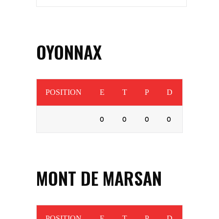
OYONNAX
POSITION
E
T
P
D
0
0
0
0
MONT DE MARSAN
POSITION
E
T
P
D