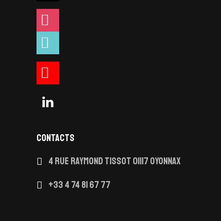
instagram
tiktok
youtube
linkedin
CONTACTS
4 Rue Raymond Tissot 01117 OYONNAX
+33 4 74 81 67 77