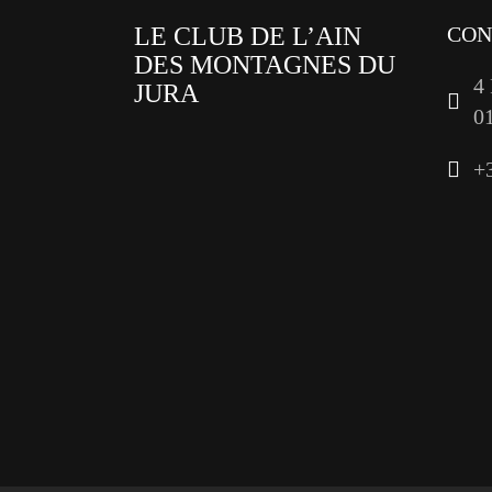
LE CLUB DE L’AIN
CON
DES MONTAGNES DU
4
JURA
0
facebook
+
x
instagram
tiktok
youtube
linkedin