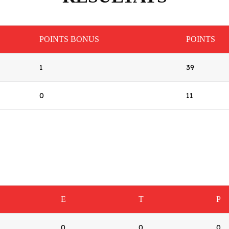
POINTS BONUS
POINTS
1
39
0
11
E
T
P
0
0
0