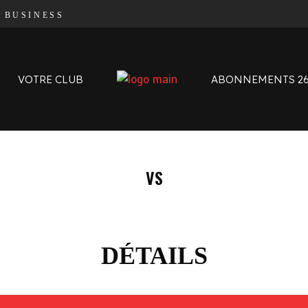
|
BUSINESS
Organigramme
Contact
L’histoire des Oyomen
VOTRE CLUB
ABONNEMENTS 26
Anciens Oyomen
Stade Charles-Mathon
Oyomen Factory
Notre territoire
Organigramme
VS
Contact
L’histoire des Oyomen
Anciens Oyomen
Stade Charles-Mathon
DÉTAILS
Oyomen Factory
Notre territoire