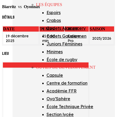
LES ÉQUIPES
Biarritz
vs
Oyonnax
Espoirs
Détails
Crabos
Cadets Alamercery
DATE
TEMPS
LIGUE
SAISON
Cadets Gaudermen
19 décembre
21 h 00
Equipe
2025/2026
2025
min
Pro
Juniors Féminines
Minimes
Lieu
École de rugby
PARC DES SPORTS D'AGUILÉRA
OUTILS DE DÉVELOPPEMENT
Capsule
Centre de formation
Académie FFR
Oyo’Sphère
École Technique Privée
Section lycée