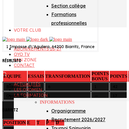
Section collège
Formations
professionnelles
VOTRE CLUB
1 Impasse d\'Aguilera, 64200 Biarritz, France
ABONNEMENTS 26-27
OYO TV
FAN ZONE
Résultats
CONTACT
POINTS
ÉQUIPE
ESSAIS
TRANSFORMATION
POINTS
BONUS
ACTUALITÉS
Biarritz
6
6
1
42
LES OYOMEN
LA FORMATION
Oyonnax
3
1
—
17
INFORMATIONS
Biarritz
Organigramme
Recrutement 2026/2027
POSITION
E
T
P
D
Tournoi Sainvoirin