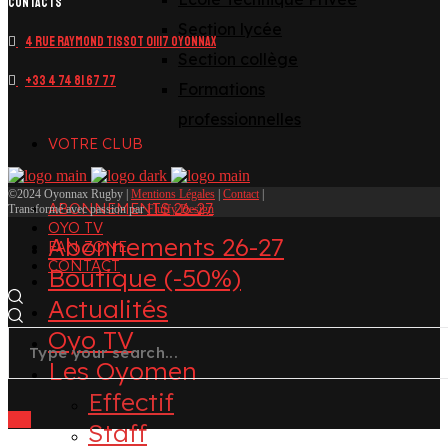
CONTACTS
Section lycée
4 Rue Raymond Tissot 01117 OYONNAX
Section collège
+33 4 74 81 67 77
Formations
professionnelles
VOTRE CLUB
©2024 Oyonnax Rugby |
Mentions Légales
|
Contact
|
ABONNEMENTS 26-27
Transformé avec passion par
Fluffy Design
OYO TV
Abonnements 26-27
FAN ZONE
CONTACT
Boutique (-50%)
Actualités
Oyo TV
Les Oyomen
Effectif
Staff