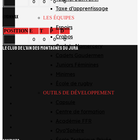
0
0
0
0
Taxe d’apprentissage
Oyonnax
LES ÉQUIPES
Espoirs
POSITION
E
T
P
D
Crabos
0
0
0
0
Cadets Alamercery
LE CLUB DE L’AIN DES MONTAGNES DU JURA
Cadets Gaudermen
facebook
Juniors Féminines
x
Minimes
instagram
École de rugby
OUTILS DE DÉVELOPPEMENT
tiktok
Capsule
youtube
Centre de formation
Académie FFR
linkedin
Oyo’Sphère
École Technique Privée