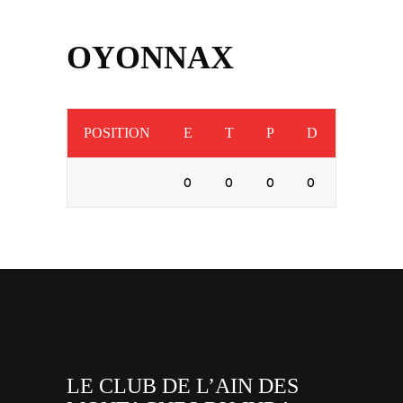
OYONNAX
POSITION
E
T
P
D
0
0
0
0
LE CLUB DE L’AIN DES