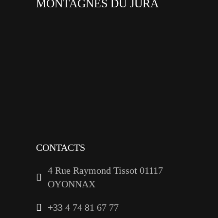
MONTAGNES DU JURA
facebook
x
instagram
tiktok
youtube
linkedin
CONTACTS
4 Rue Raymond Tissot 01117
OYONNAX
+33 4 74 81 67 77