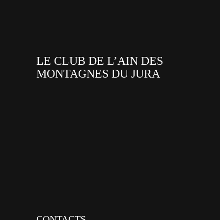
LE CLUB DE L’AIN DES
MONTAGNES DU JURA
facebook
x
instagram
tiktok
youtube
linkedin
CONTACTS