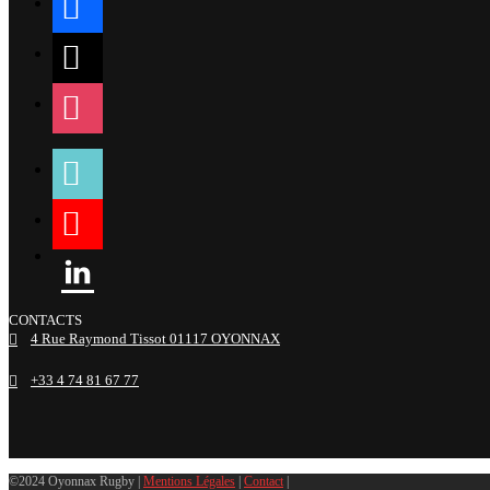
x
instagram
tiktok
youtube
linkedin
CONTACTS
4 Rue Raymond Tissot 01117 OYONNAX
+33 4 74 81 67 77
©2024 Oyonnax Rugby |
Mentions Légales
|
Contact
|