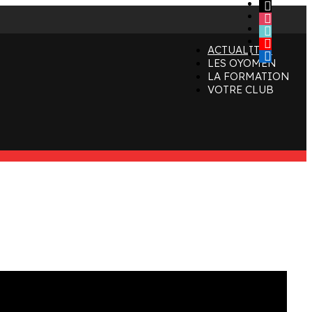
x
instagram
tiktok
youtube
ACTUALITÉS
linkedin
LES OYOMEN
LA FORMATION
VOTRE CLUB