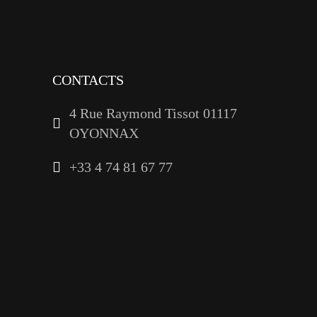
youtube
linkedin
CONTACTS
4 Rue Raymond Tissot 01117
OYONNAX
+33 4 74 81 67 77