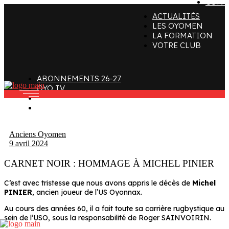
CONT
ACTUALITÉS
ffectif
Organigramme
Clubs de supporters
LES OYOMEN
LA FORMATION
taff
Contact
Devenir bénévole
VOTRE CLUB
alendrier et Résultats
L’histoire des Oyomen
Club SMOBY
Classement
Anciens Oyomen
ABONNEMENTS 26-27
Stade Charles-Mathon
OYO TV
FAN ZONE
Oyomen Factory
CONTACT
otre territoire
Anciens Oyomen
9 avril 2024
CARNET NOIR : HOMMAGE À MICHEL PINIER
C’est avec tristesse que nous avons appris le décès de
Michel
PINIER
, ancien joueur de l’US Oyonnax.
Au cours des années 60, il a fait toute sa carrière rugbystique au
sein de l’USO, sous la responsabilité de Roger SAINVOIRIN.