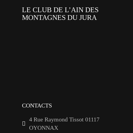
LE CLUB DE L’AIN DES
MONTAGNES DU JURA
facebook
x
instagram
tiktok
youtube
linkedin
CONTACTS
4 Rue Raymond Tissot 01117
OYONNAX