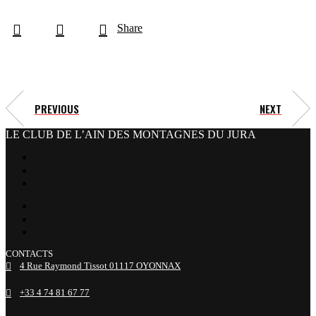
Share
PREVIOUS
NEXT
LE CLUB DE L’AIN DES MONTAGNES DU JURA
facebook
x
instagram
tiktok
youtube
linkedin
CONTACTS
4 Rue Raymond Tissot 01117 OYONNAX
+33 4 74 81 67 77