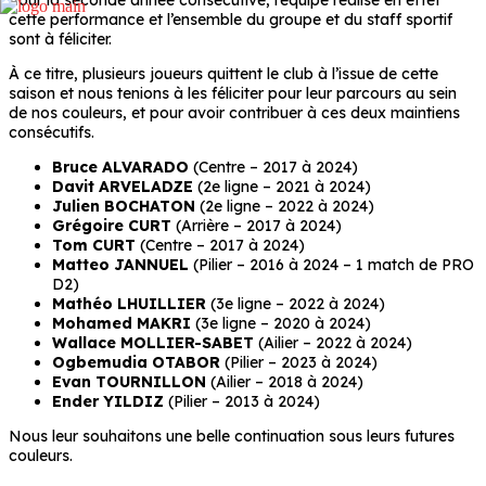
Pour la seconde année consécutive, l’équipe réalise en effet
cette performance et l’ensemble du groupe et du staff sportif
sont à féliciter.
À ce titre, plusieurs joueurs quittent le club à l’issue de cette
saison et nous tenions à les féliciter pour leur parcours au sein
de nos couleurs, et pour avoir contribuer à ces deux maintiens
consécutifs.
Bruce ALVARADO
(Centre – 2017 à 2024)
Davit ARVELADZE
(2e ligne – 2021 à 2024)
Julien BOCHATON
(2e ligne – 2022 à 2024)
Grégoire CURT
(Arrière – 2017 à 2024)
Tom CURT
(Centre – 2017 à 2024)
Matteo JANNUEL
(Pilier – 2016 à 2024 – 1 match de PRO
D2)
Mathéo LHUILLIER
(3e ligne – 2022 à 2024)
Mohamed MAKRI
(3e ligne – 2020 à 2024)
Wallace MOLLIER-SABET
(Ailier – 2022 à 2024)
Ogbemudia OTABOR
(Pilier – 2023 à 2024)
Evan TOURNILLON
(Ailier – 2018 à 2024)
Ender YILDIZ
(Pilier – 2013 à 2024)
Nous leur souhaitons une belle continuation sous leurs futures
couleurs.