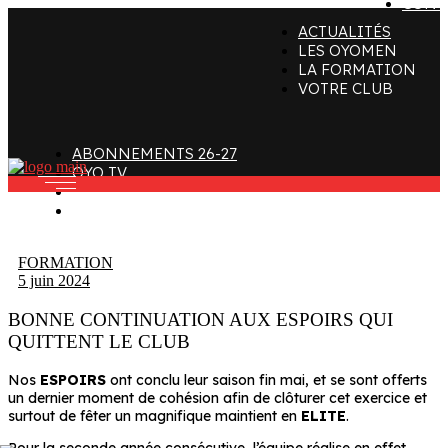
CONT
ACTUALITÉS
ffectif
Organigramme
Clubs de supporters
LES OYOMEN
LA FORMATION
taff
Contact
Devenir bénévole
VOTRE CLUB
alendrier et Résultats
L’histoire des Oyomen
Club SMOBY
Classement
Anciens Oyomen
ABONNEMENTS 26-27
Stade Charles-Mathon
OYO TV
FAN ZONE
Oyomen Factory
CONTACT
otre territoire
FORMATION
5 juin 2024
BONNE CONTINUATION AUX ESPOIRS QUI
QUITTENT LE CLUB
Nos
ESPOIRS
ont conclu leur saison fin mai, et se sont offerts
un dernier moment de cohésion afin de clôturer cet exercice et
surtout de fêter un magnifique maintient en
ELITE
.