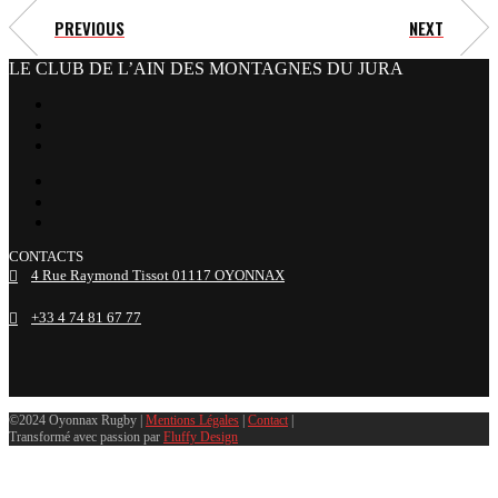
PREVIOUS
NEXT
LE CLUB DE L’AIN DES MONTAGNES DU JURA
facebook
x
instagram
tiktok
youtube
linkedin
CONTACTS
4 Rue Raymond Tissot 01117 OYONNAX
+33 4 74 81 67 77
©2024 Oyonnax Rugby |
Mentions Légales
|
Contact
|
Transformé avec passion par
Fluffy Design