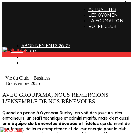
C
ACTUALITÉS
ffectif
Organigramme
Clubs de supporters
LES OYOMEN
LA FORMATION
taff
Contact
Devenir bénévole
VOTRE CLUB
alendrier et Résultats
L’histoire des Oyomen
Club SMOBY
Classement
Anciens Oyomen
ABONNEMENTS 26-27
Stade Charles-Mathon
OYO TV
FAN ZONE
Oyomen Factory
CONTACT
otre territoire
Vie du Club
,
Business
16 décembre 2025
AVEC GROUPAMA, NOUS REMERCIONS
L’ENSEMBLE DE NOS BÉNÉVOLES
Quand on pense à Oyonnax Rugby, on voit des joueurs, des
entraineurs, un staff technique et administratifs, mais c’est aussi
une équipe de bénévoles dévoués et fidèles
qui donnent de
leur temps, de leurs compétence et de leur énergie pour le club.