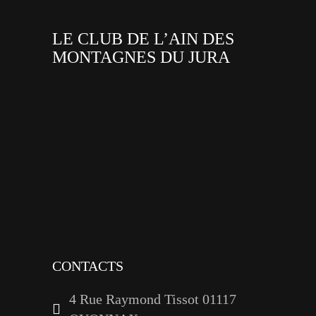
LE CLUB DE L’AIN DES
MONTAGNES DU JURA
facebook
x
instagram
tiktok
youtube
linkedin
CONTACTS
4 Rue Raymond Tissot 01117