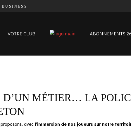
|
BUSINESS
Organigramme
Contact
L’histoire des Oyomen
VOTRE CLUB
ABONNEMENTS 26
Anciens Oyomen
Stade Charles-Mathon
Oyomen Factory
Notre territoire
Organigramme
Contact
L’histoire des Oyomen
 D’UN MÉTIER… LA POLIC
Anciens Oyomen
Stade Charles-Mathon
ETON
Oyomen Factory
Notre territoire
us proposons, avec
l’immersion de nos joueurs sur notre territo