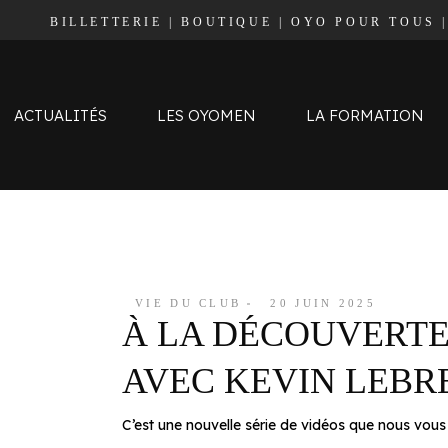
BILLETTERIE
|
BOUTIQUE
|
OYO POUR TOUS
Effectif
Staff
Calendrier et Résultats
ACTUALITÉS
LES OYOMEN
LA FORMATION
Classement
Effectif
Staff
Calendrier et Résultats
VIE DU CLUB
20 JUIN 2025
À LA DÉCOUVERTE
Classement
AVEC KEVIN LEBR
C’est une nouvelle série de vidéos que nous vo