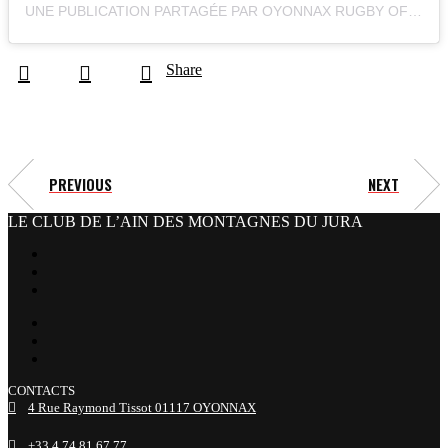
UNE PUBLICATION PARTAGÉE PAR OYONNAX RUGBY OFFICIEL (@OYONNAXRUGBY)
Share
PREVIOUS
NEXT
LE CLUB DE L’AIN DES MONTAGNES DU JURA
facebook
x
instagram
tiktok
youtube
linkedin
CONTACTS
4 Rue Raymond Tissot 01117 OYONNAX
+33 4 74 81 67 77