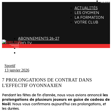
CONT
ACTUALITÉS
ffectif
Organigramme
Clubs de supporters
LES OYOMEN
LA FORMATION
taff
Contact
Devenir bénévole
VOTRE CLUB
alendrier et Résultats
L’histoire des Oyomen
Club SMOBY
Classement
Anciens Oyomen
ABONNEMENTS 26-27
Stade Charles-Mathon
OYO TV
FAN ZONE
Oyomen Factory
CONTACT
otre territoire
Sportif
13 janvier 2026
7 PROLONGATIONS DE CONTRAT DANS
L’EFFECTIF OYONNAXIEN
Pendant les fêtes de fin d’année, nous vous avions annoncé
les
prolongations de plusieurs joueurs en guise de cadeau de
Noël
. Nous vous confirmons aujourd’hui ces prolongations, et
les durées.