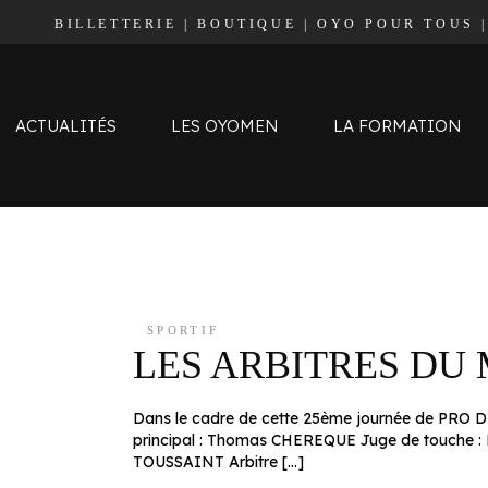
BILLETTERIE
|
BOUTIQUE
|
OYO POUR TOUS
Effectif
Staff
Calendrier et Résultats
ACTUALITÉS
LES OYOMEN
LA FORMATION
Classement
Effectif
Staff
Calendrier et Résultats
SPORTIF
LES ARBITRES DU
Classement
Dans le cadre de cette 25ème journée de PRO D2 f
principal : Thomas CHEREQUE Juge de touche : 
TOUSSAINT Arbitre […]