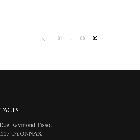
01
…
08
09
TACTS
 Rue Raymond Tissot
1117 OYONNAX