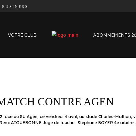
|
BUSINESS
Organigramme
Contact
L’histoire des Oyomen
VOTRE CLUB
ABONNEMENTS 26
Anciens Oyomen
Stade Charles-Mathon
Oyomen Factory
Notre territoire
Organigramme
Contact
L’histoire des Oyomen
 MATCH CONTRE AGEN
Anciens Oyomen
Stade Charles-Mathon
ace au SU Agen, ce vendredi 4 avril, au stade Charles-Mathon, voic
Oyomen Factory
Remi AIGUEBONNE Juge de touche : Stéphane BOYER 4e arbitre :Co
Notre territoire