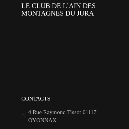
LE CLUB DE L’AIN DES
MONTAGNES DU JURA
facebook
x
instagram
tiktok
youtube
linkedin
CONTACTS
4 Rue Raymond Tissot 01117
OYONNAX