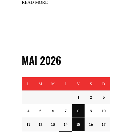
READ MORE
MAI 2026
L
M
M
J
V
S
D
1
2
3
4
5
6
7
8
9
10
11
12
13
14
15
16
17