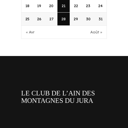
18
19
20
21
22
23
24
25
26
27
28
29
30
31
« Avr
Août »
LE CLUB DE L’AIN DES
MONTAGNES DU JURA
facebook
x