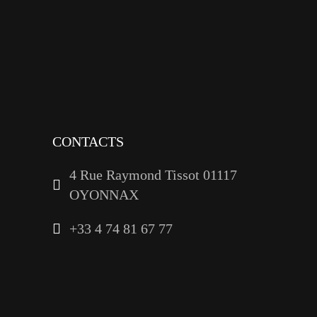
instagram
tiktok
youtube
linkedin
CONTACTS
4 Rue Raymond Tissot 01117
OYONNAX
+33 4 74 81 67 77