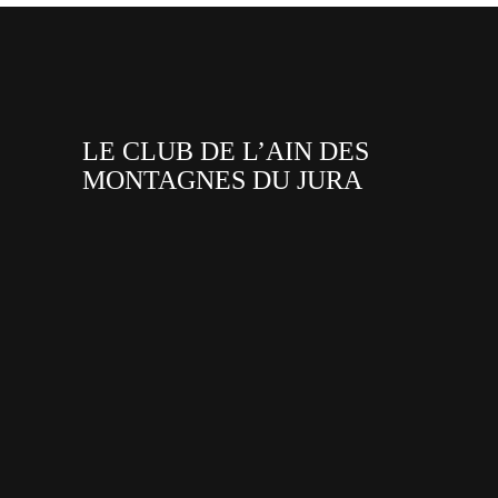
LE CLUB DE L’AIN DES
MONTAGNES DU JURA
facebook
x
instagram
tiktok
youtube
linkedin