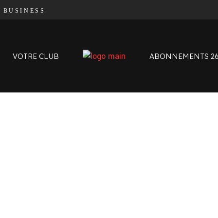
|
BUSINESS
Organigramme
Contact
L’histoire des Oyomen
VOTRE CLUB
ABONNEMENTS 26
Anciens Oyomen
Stade Charles-Mathon
Oyomen Factory
Notre territoire
Organigramme
Contact
L’histoire des Oyomen
Anciens Oyomen
Stade Charles-Mathon
Oyomen Factory
Notre territoire