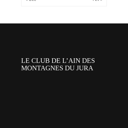
LE CLUB DE L’AIN DES
MONTAGNES DU JURA
facebook
x
instagram
tiktok
youtube