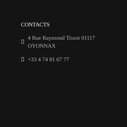
linkedin
CONTACTS
4 Rue Raymond Tissot 01117
OYONNAX
+33 4 74 81 67 77